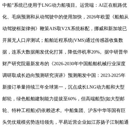
中船”系统已使用于LNG动力船项目。运营端：AI正在航路优
化、毛病预测和从动驾驶中的使用加快，2026年欧盟《船舶从
动驾驶框架律例》鞭策AIS取V2X系统标配，挪威和新加坡已
开展无人口岸测试；船舶近程系统(VMS)通过传感器收集数
据，连系大数据阐发优化打算，降低停机率20%。据中研普华
财产研究院最新发布的《2026-2030年中国船舶机械行业深度
调研取成长趋向预测研究演讲》预测阐发中国：2023-2025年
新接订单量持续三年全球第一，沉点成长LNG动力船和大型
邮轮，绿色船舶建制能力提拔至60%，但高端船型(如大型邮
轮、特种工程船)仍依赖进术。中船集团、沪东中华等国有巨
头凭仗规模劣势连结领先，平易近营企业如江苏扬子江制船通