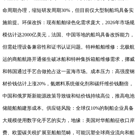
命周期办理，缩短研发周期30%，但目前仅大型制船坞具备实
施前提。环保改拆：现有船舶绿色化需求庞大，2026年市场规
模估计达2000亿美元，法国、中国等地的船坞具备改拆能力，
但需处理设备兼容性和证书认证问题。特种船舶维修：北极航
运的商船航路开通催生破冰船和特种集拆箱船维修需求，挪威
和韩国通过手艺合做抢占这一蓝海市场。成本压力：高强度钢
材价钱估计上涨20%，氨燃料系统催化剂和碳纤维价钱翻倍，
中国和俄罗斯新能源政策导致镍和钴价钱持续高位，推高电池
储能船舶建形成本。供应链风险：全球仅10%的制船企业具备
大规模使用数字化手艺的实力，地缘：美国对华船舶征收口岸
费、欧盟碳关税扩展至船舶范畴，可能沉塑全球商业流向和船