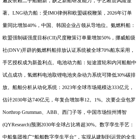
遍及依赖二手船翻新，缺乏新船研发能力，手艺断层风险显
著。LNG动力船：受IMO律例和欧盟碳税鞭策，2026年订单
量同比增加40%，中国、韩国企业占领从导地位。氨燃料船：
欧盟强制碳强度目标(CII)尺度鞭策订单量增加50%，挪威船级
社(DNV)开辟的氨燃料船排放认证系统被全球70%船东采用，
手艺授权成为新盈利点。电池动力船：短途渡轮和内河船舶中
试点成功，氢燃料电池取锂电池夹杂动力系统可降低30%碳排
放。船舶分析从动化系统：2023年全球市场规模达333亿元，
估计2030年达740亿元，年复合增加率12。1%。次要企业包罗
Northrop Grumman、ABB、西门子等，中国市场恒州博智
(QYResearch)预测2030年全球占比将超30%。数字孪生手艺：
中船集团推广“船舶数字孪生平台”，实现从建制到运营的全生