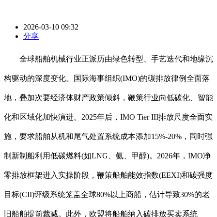
2026-03-10 09:32
分享
全球船舶机械行业正派历由绿色转型、手艺迭代和地缘沉
构驱动的深度变化。国际海事组织(IMO)的碳排放律例全面落
地，叠加次要经济体财产政策倾斜，鞭策行业向低碳化、智能
化和区域化加快演进。2025年后，IMO Tier III排放尺度全面实
施，要求船舶从机和尾气处置系统成本添加15%-20%，同时强
制新制船利用低碳燃料(如LNG、氨、甲醇)。2026年，IMO净
零排放框架进入实操阶段，鞭策船舶能效指数(EEXI)和碳强度
目标(CII)评级系统笼盖全球80%以上商船，估计导致30%的老
旧船舶提前裁减。此外，欧盟将船舶纳入碳排放买卖系统