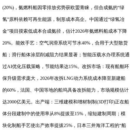
(20%)，氨燃料船因零排放劣势获欧盟青睐，但合成氨的“绿
氢”原料依赖可再生能源，制形成本高企。中国通过“绿氢冶
金”项目摸索低成本合成氨径，估计2026年氨燃料船成本下降
20%。能效手艺：空气润滑系统可节水40%，合用于大型散货
船；滑行船体涂层削减阻力结果显著；智能压载水办理系统通
过AI优化压载策略，节能结果达15%。改拆市场：现有船舶环
保升级需求庞大，2026年改拆LNG动力系统成本降至新建船
的60%，法国、中国等地的船坞具备改拆能力，市场规模估计
达2000亿美元。出产端：三维建模和增材制制(3D打印)正在船
体分段建制中的使用率从8%提拔至15%，缩短建制周期；模
块化制船手艺使出产效率提拔25%，日本三井海洋工程的“船