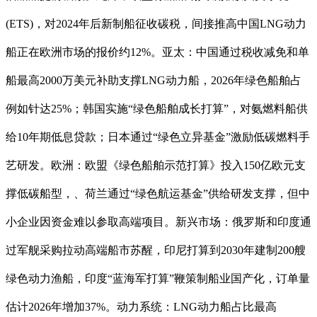
(ETS)，对2024年后新制船征收碳税，间接推高中国LNG动力
船正在欧洲市场的报价约12%。亚太：中国通过税收减免和单
船最高2000万美元补助支撑LNG动力船，2026年绿色船舶占
例如针达25%；韩国实施“绿色船舶成长打算”，对氨燃料船供
给10年期低息贷款；日本通过“绿色立异基金”激励低碳燃料手
艺研发。欧洲：欧盟《绿色船舶示范打算》投入150亿欧元支
撑低碳船型，、荷兰通过“绿色航运基金”供给研发支撑，但中
小企业因资金难以参取高端项目。新兴市场：俄罗斯和印度通
过军舰采购拉动高端船市苏醒，印尼打算到2030年建制200艘
绿色动力渔船，印度“蓝海军打算”鞭策制船业国产化，订单量
估计2026年增加37%。动力系统：LNG动力船占比最高