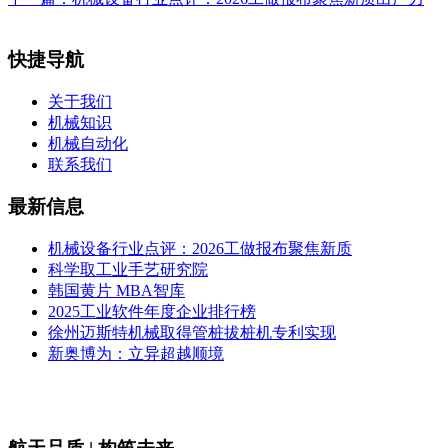
快捷导航
关于我们
机械知识
机械自动化
联系我们
最新信息
机械设备行业点评：2026工做报布聚焦新质
科学取工业手艺研究院
韩国黄片 MBA智库
2025工业软件年度企业排行榜
徐州迈斯特机械取得管桩拔桩机专利实现
新奥博为：立异超越顺境