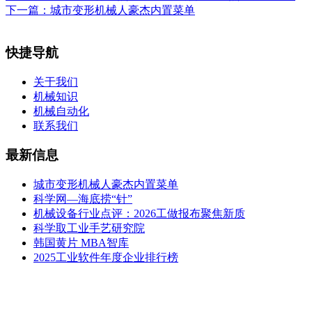
下一篇：
城市变形机械人豪杰内置菜单
快捷导航
关于我们
机械知识
机械自动化
联系我们
最新信息
城市变形机械人豪杰内置菜单
科学网—海底捞“针”
机械设备行业点评：2026工做报布聚焦新质
科学取工业手艺研究院
韩国黄片 MBA智库
2025工业软件年度企业排行榜