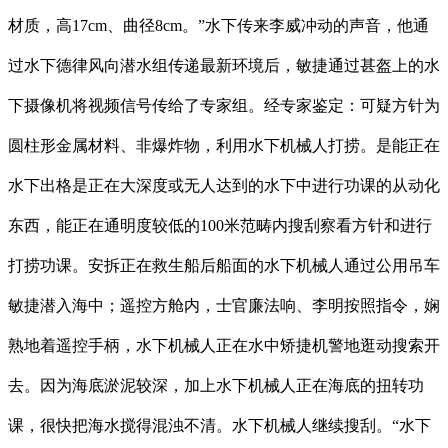
材质，高17cm、曲径8cm。”水下传来李威冲动的声音，他通
过水下德律风向潜水组传递最新环境后，敏捷通过甚盔上的水
下摄像机将视频信号传给了专家组。经专家鉴定：可疑方针为
圆柱形金属材料、非爆炸物，利用水下机械人打捞。是能正在
水下出格是正在大深度或无人达到的水下中进行功课的从动化
东西，能正在通明度较低的100米范畴内搜刮察看方针和进行
打捞功课。安拆正在救生船后船面的水下机械人通过公用吊车
敏捷潜入海中；遥控方舱内，士官廉法响、李明按照指令，娴
熟地着遥控手柄，水下机械人正在水中矫捷机警地逛动搜索开
去。因为海底淤泥较深，加上水下机械人正在海底的扭转功
课，很快把海水搅得混浊不清。水下机械人继续搜刮。“水下