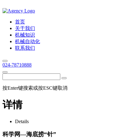
首页
关于我们
机械知识
机械自动化
联系我们
024-78710888
按Enter键搜索或按ESC键取消
详情
Details
科学网—海底捞“针”