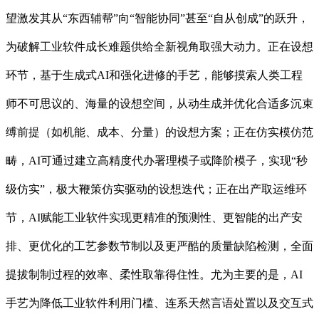
望激发其从“东西辅帮”向“智能协同”甚至“自从创成”的跃升，
为破解工业软件成长难题供给全新视角取强大动力。正在设想
环节，基于生成式AI和强化进修的手艺，能够摸索人类工程
师不可思议的、海量的设想空间，从动生成并优化合适多沉束
缚前提（如机能、成本、分量）的设想方案；正在仿实模仿范
畴，AI可通过建立高精度代办署理模子或降阶模子，实现“秒
级仿实”，极大鞭策仿实驱动的设想迭代；正在出产取运维环
节，AI赋能工业软件实现更精准的预测性、更智能的出产安
排、更优化的工艺参数节制以及更严酷的质量缺陷检测，全面
提拔制制过程的效率、柔性取靠得住性。尤为主要的是，AI
手艺为降低工业软件利用门槛、连系天然言语处置以及交互式