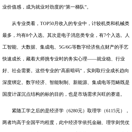
业价值感，成为就业对劲度的“第一梯队”。
从专业类看，TOP50月收入的专业中，计较机类和机械类
最多，均有8个入选。其次是电子消息类专业，有7个入选。人
工智能、大数据、集成电、5G/6G等数字经济焦点财产的手艺
快速成长，藏着大师挑专业时的务实心理——就业稳、行业
好、社会需要。这些专业的“高薪暗码”，实则取行业成长趋向
深度绑定。数字经济、智能制制、新能源、集成电等范畴既是
国度计谋沉点结构的标的目的，也是市场需求兴旺的赛道。
紧随工学之后的是经济学（6280元）取理学（6115元），
两者均高于全国平均程度，此中经济学依托金融、理学则凭仗