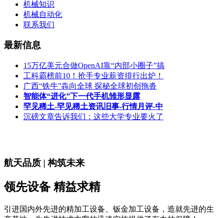
机械知识
机械自动化
联系我们
最新信息
15万亿美元合做OpenAI靠“内部小圈子”搞
工科霸榜前10！抢手专业薪资排行出炉！
广西“铁牛”犇向全球 探秘全球初创拖沓
智能体“进化”下一代手机雏形显露
罕见稀土-罕见稀土资讯旧事-行情月评-中
沉磅文章告诉我们：这些大学专业要火了
航天品质 | 构筑未来
领先设备 精益求精
引进国内外先进的精加工设备、钣金加工设备，造就先进的生