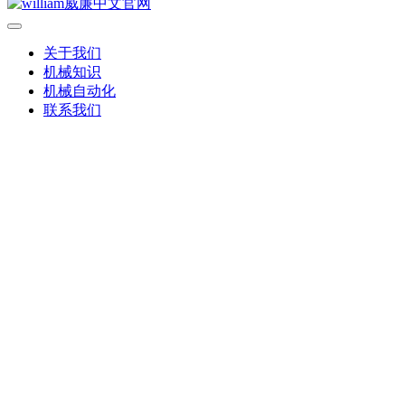
关于我们
机械知识
机械自动化
联系我们