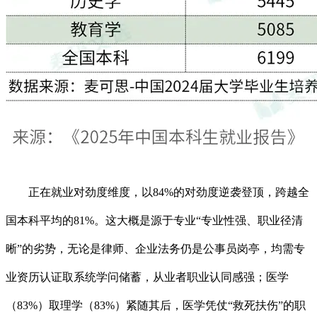
正在就业对劲度维度，以84%的对劲度逆袭登顶，跨越全
国本科平均的81%。这大概是源于专业“专业性强、职业径清
晰”的劣势，无论是律师、企业法务仍是公事员岗亭，均需专
业资历认证取系统学问储蓄，从业者职业认同感强；医学
（83%）取理学（83%）紧随其后，医学凭仗“救死扶伤”的职