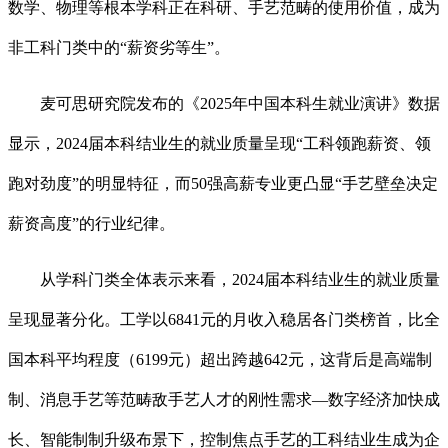
数学、物理等根本学科正在科研、手艺范畴的使用价值，成为
非工科门类中的“薪资劣等生”。
麦可思研究院发布的《2025年中国本科生就业演讲》数据
显示，2024届本科结业生的就业质量呈现“工科领跑薪资、领
跑对劲度”的明显特征，而50强高薪专业更凸显“手艺壁垒决定
薪资高度”的行业纪律。
从学科门类全体表示来看，2024届本科结业生的就业质量
呈现显著分化。工学以6841元的月收入稳居各门类榜首，比全
国本科平均程度（6199元）超出跨越642元，这背后是高端制
制、消息手艺等范畴敌手艺人才的刚性需求—数字经济加快成
长、智能制制升级布景下，控制焦点手艺的工科结业生成为企