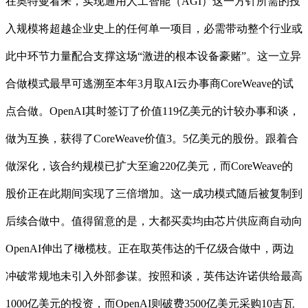
在奥特曼看来，实现通用人工智能（AGI）这一方针所需的投
入规模将超越企业史上的任何单一项目，必需带动整个行业或
此中环节力量配合支撑这场“激进的根本设备豪赌”。这一立异
合做模式最早可逃溯至本年3月取AI云办事商CoreWeave的试
点合做。OpenAI其时签订了价值119亿美元的计较办事和谈，
做为互换，获得了CoreWeave价值3。5亿美元的股份。跟着合
做深化，该合约规模已扩大至逾220亿美元，而CoreWeave的
股价正在此期间实现了三倍增加。这一成功模式随后被复制到
后续合做中。值得留意的是，大都买卖均由芯片供应商自动向
OpenAI伸出了橄榄枝。正在取英伟达的千亿级合做中，两边
冲破常规地未引入外部参谋。按照和谈，英伟达许诺供给最高
1000亿美元的投资，而OpenAI则破费3500亿美元采购10吉瓦