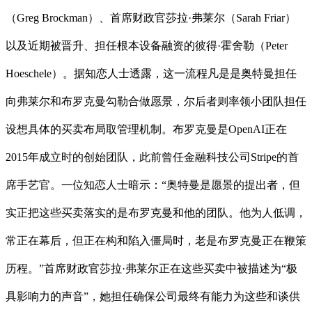
（Greg Brockman）、首席财政官莎拉·弗莱尔（Sarah Friar）
以及近期被晋升、担任根本设备融资的彼得·霍舍勒（Peter
Hoeschele）。据知恋人士透露，这一流程凡是是奥特曼担任
向弗莱尔和布罗克曼勾勒合做愿景，尔后者则率领小团队担任
设想具体的买卖布局取管理机制。布罗克曼是OpenAI正在
2015年成立时的创始团队，此前曾任金融科技公司Stripe的首
席手艺官。一位知恋人士暗示：“奥特曼是愿景的提出者，但
实正把这些买卖落实的是布罗克曼和他的团队。他为人低调，
常正在幕后，但正在构和陷入僵局时，老是布罗克曼正在鞭策
历程。”首席财政官莎拉·弗莱尔正在这些买卖中被描述为“极
具影响力的声音”，她担任确保公司最终有能力为这些和谈供