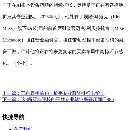
司正在AI根本设备范畴的持续扩张，奥特曼正正在有选择地
扩充其专业团队。2025年9月，他礼聘了埃隆·马斯克（Elon
Musk）旗下xAI公司的前首席财政官迈克·利贝拉托雷（Mike
Liberatore）担任营业融资官，担任带领AI根本设备扶植的融
资工做，估计他将正在将来更复杂的买卖布局中阐扬环节感
化。（小小）。
上一篇：
工科霸榜前10！抢手专业薪资排行出炉！
下一篇：
这3所双非院校的王牌专业就业率碾压部门985
快捷导航
关于我们