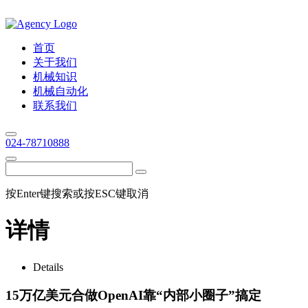
首页
关于我们
机械知识
机械自动化
联系我们
024-78710888
按Enter键搜索或按ESC键取消
详情
Details
15万亿美元合做OpenAI靠“内部小圈子”搞定