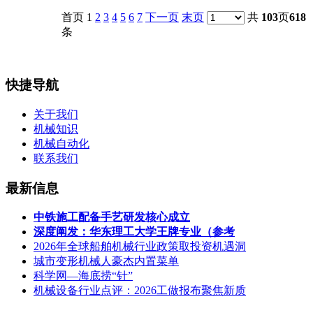
首页 1
2
3
4
5
6
7
下一页
末页
共
103
页
618
条
快捷导航
关于我们
机械知识
机械自动化
联系我们
最新信息
中铁施工配备手艺研发核心成立
深度阐发：华东理工大学王牌专业（参考
2026年全球船舶机械行业政策取投资机遇洞
城市变形机械人豪杰内置菜单
科学网—海底捞“针”
机械设备行业点评：2026工做报布聚焦新质