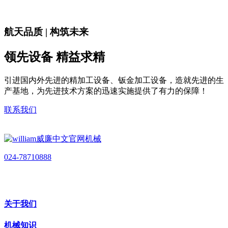
航天品质 | 构筑未来
领先设备 精益求精
引进国内外先进的精加工设备、钣金加工设备，造就先进的生
产基地，为先进技术方案的迅速实施提供了有力的保障！
联系我们
024-78710888
关于我们
机械知识