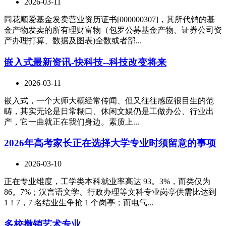
2026-03-11
同花顺爱基金发卖营业资历证书[000000307]，其所代销的基
金产物发卖的所有理财富物（包罗公募基金产物、证券公司资
产办理打算、数据及图表)全数或者部...
嵌入式最新资讯-快科技--科技改变将来
2026-03-11
嵌入式，一个大师大概经常传闻、但又往往感应很目生的范
畴，其实无论是日常糊口、休闲文娱仍是工做办公、行业出
产，它一曲就正在我们身边。素质上...
2026年高考家长正在选择大学专业时须留意的事项
2026-03-10
正在专业维度，工学类本科就业率高达 93。3%，而类仅为
86。7%；汉言语文学、行政办理等文科专业岗亭供需比达到
1！7，7 名结业生争抢 1 个岗亭；而电气...
多校撤销艺术专业