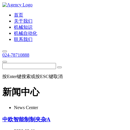
首页
关于我们
机械知识
机械自动化
联系我们
024-78710888
按Enter键搜索或按ESC键取消
新闻中心
News Center
中欧智能制制夹杂A