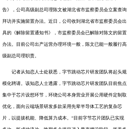
告》，公司高级副总司理陈文被湖北省市监察委员会立案查询
拜访并实施留置办法。近日，公司收到湖北省市监察委员会出
具的《解除留置通知书》，市监察委员会已解除对陈文的留置
办法。目前公司出产运营办理环境一般，陈文已能一般履行高
级副总司理职责。
记者从知恋人士处获悉，字节跳动芯片研发团队将起头规
模化聘请。该知恋人士透露，字节跳动芯片研发团队目前焦点
集中于芯片设想环节，环绕公司本身营业开展公用硬件定制取
优化，面向云端场景研发多款采用先辈半导体工艺的复杂芯
片，以提拔机能、降低算力成本。“目前字节芯片团队已实现