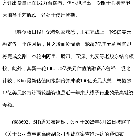
方针出货量正在1-2万台摆布。但他也指出，受限于具身智能
大脑等手艺瓶颈，还处于使用晚期。
《科创板日报》记者独家获悉，正在完成上一轮5亿美元
融资仅一个多月后，月之暗面Kimi新一轮超7亿美元的融资即
将完成交割，本轮由阿里、腾讯、五源、九安等老股东结合领
投。此外，其新一轮100-120亿美元估值的融资亦曾经，照此
计较，Kimi最新估值间接翻倍并冲破100亿美元大关，总额超
12亿美元的持续两轮融资也是近一年来大模子行业的最高融资
金额。
(688692。SH)通知布告称，公司于2025年8月22日披露了
《关于公司董事兼高级副总司理被立案查询拜访的通知布