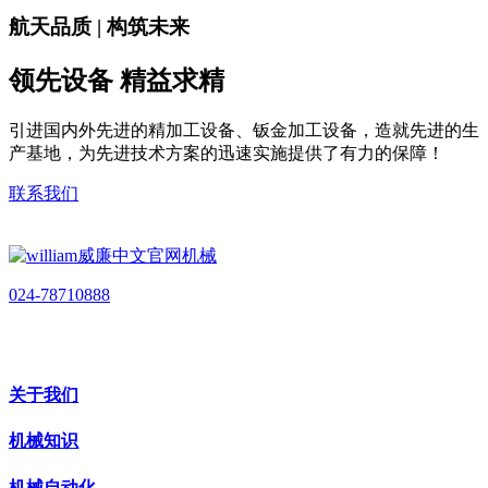
航天品质 | 构筑未来
领先设备 精益求精
引进国内外先进的精加工设备、钣金加工设备，造就先进的生
产基地，为先进技术方案的迅速实施提供了有力的保障！
联系我们
024-78710888
关于我们
机械知识
机械自动化