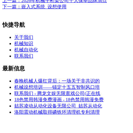
上一篇：
2026年机械手桁架公司十大保举品牌清点
下一篇：
嵌入式系统_设想使用
快捷导航
关于我们
机械知识
机械自动化
联系我们
最新信息
春晚机械人爆红背后：一场关于非共识的
机械设想培训——锚定十五五智制风口培
联系我们 - 腾龙文娱无限逛戏公司(正在线
18色禁用韩漫免费漫画 - 18色禁用韩漫免费
姑苏凌动从动化设备无限公司_姑苏从动化
洛阳震动机械取得磷铁环清理机专利清理