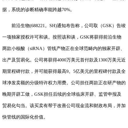
据，系统的诊断精确率能跨越70%。
前沿生物(688221。SH)通知布告称，公司取（GSK）告竣
一项独家授权许可和谈。按照该和谈，GSK将获得前沿生物
两款小核酸（siRNA）管线产物正在全球范畴内的独家开辟、
出产及贸易化。公司将获得4000万美元首付款及1300万美元近
期里程碑付款，并可能获得最高9。5亿美元的里程碑付款及全
球净发卖额的分级特许权力用费。公司担任两款正在研产物的
晚期开辟工做，GSK担任后续的全球临床开辟、监管申报及
贸易化勾当。该买卖有帮于改善公司现金流和财政布局，并加
快管线的国际化价值。