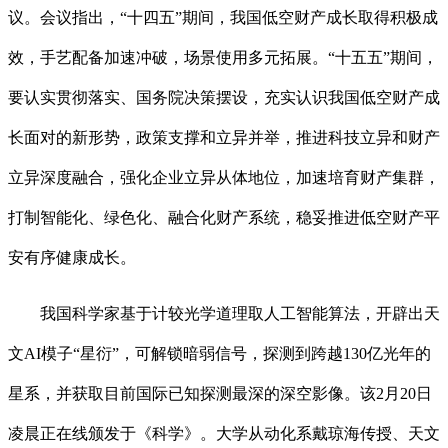
议。会议指出，“十四五”期间，我国低空财产成长取得积极成
效，手艺配备加速冲破，场景使用多元拓展。“十五五”期间，
要认实贯彻落实、国务院决策摆设，充实认识我国低空财产成
长面对的新形势，政策支撑和立异并举，推进科技立异和财产
立异深度融合，强化企业立异从体地位，加速培育财产集群，
打制智能化、绿色化、融合化财产系统，稳妥推进低空财产平
安有序健康成长。
我国科学家基于计较光学道理取人工智能算法，开辟出天
文AI模子“星衍”，可解锁暗弱信号，探测到跨越130亿光年的
星系，并获取目前国际已知探测最深的深空影像。该2月20日
凌晨正在线颁发于《科学》。大学从动化系戴琼海传授、天文