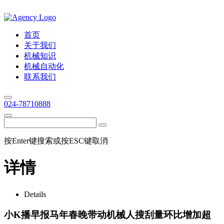
首页
关于我们
机械知识
机械自动化
联系我们
024-78710888
按Enter键搜索或按ESC键取消
详情
Details
小K播早报马年春晚带动机械人搜刮量环比增加超