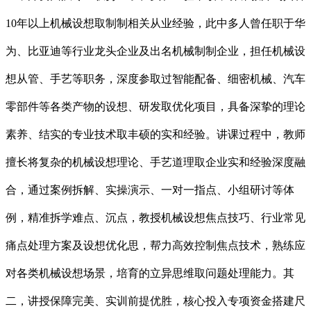
10年以上机械设想取制制相关从业经验，此中多人曾任职于华
为、比亚迪等行业龙头企业及出名机械制制企业，担任机械设
想从管、手艺等职务，深度参取过智能配备、细密机械、汽车
零部件等各类产物的设想、研发取优化项目，具备深挚的理论
素养、结实的专业技术取丰硕的实和经验。讲课过程中，教师
擅长将复杂的机械设想理论、手艺道理取企业实和经验深度融
合，通过案例拆解、实操演示、一对一指点、小组研讨等体
例，精准拆学难点、沉点，教授机械设想焦点技巧、行业常见
痛点处理方案及设想优化思，帮力高效控制焦点技术，熟练应
对各类机械设想场景，培育的立异思维取问题处理能力。其
二，讲授保障完美、实训前提优胜，核心投入专项资金搭建尺