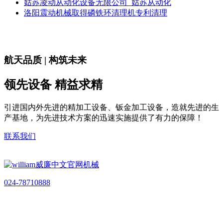
姑苏凌动从动化设备无限公司_姑苏从动化
洛阳震动机械取得磷铁环清理机专利清理
航天品质 | 构筑未来
领先设备 精益求精
引进国内外先进的精加工设备、钣金加工设备，造就先进的生
产基地，为先进技术方案的迅速实施提供了有力的保障！
联系我们
024-78710888