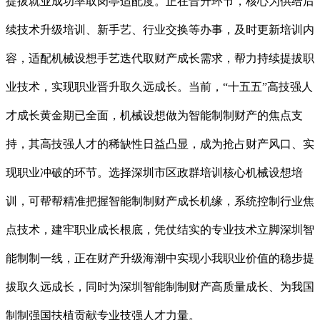
提拔就业成功率取岗亭适配度。正在晋升环节，核心为供给后
续技术升级培训、新手艺、行业交换等办事，及时更新培训内
容，适配机械设想手艺迭代取财产成长需求，帮力持续提拔职
业技术，实现职业晋升取久远成长。当前，“十五五”高技强人
才成长黄金期已全面，机械设想做为智能制制财产的焦点支
持，其高技强人才的稀缺性日益凸显，成为抢占财产风口、实
现职业冲破的环节。选择深圳市区政群培训核心机械设想培
训，可帮帮精准把握智能制制财产成长机缘，系统控制行业焦
点技术，建牢职业成长根底，凭仗结实的专业技术立脚深圳智
能制制一线，正在财产升级海潮中实现小我职业价值的稳步提
拔取久远成长，同时为深圳智能制制财产高质量成长、为我国
制制强国扶植贡献专业技强人才力量。