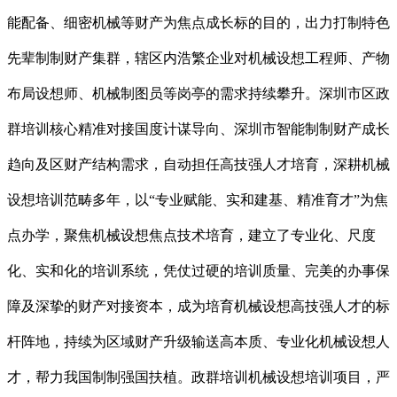
能配备、细密机械等财产为焦点成长标的目的，出力打制特色
先辈制制财产集群，辖区内浩繁企业对机械设想工程师、产物
布局设想师、机械制图员等岗亭的需求持续攀升。深圳市区政
群培训核心精准对接国度计谋导向、深圳市智能制制财产成长
趋向及区财产结构需求，自动担任高技强人才培育，深耕机械
设想培训范畴多年，以“专业赋能、实和建基、精准育才”为焦
点办学，聚焦机械设想焦点技术培育，建立了专业化、尺度
化、实和化的培训系统，凭仗过硬的培训质量、完美的办事保
障及深挚的财产对接资本，成为培育机械设想高技强人才的标
杆阵地，持续为区域财产升级输送高本质、专业化机械设想人
才，帮力我国制制强国扶植。政群培训机械设想培训项目，严