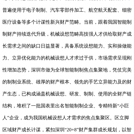
普遍使用于电子制制、汽车零部件加工、航空航天配套、细密
医疗设备等多个计谋性新兴财产范畴。当前，跟着我国智能制
制财产持续迭代升级，机械设想范畴高技强人才供给取财产成
长需求之间的缺口日益显著，具备系统设想能力、实和操做能
力、立异优化能力的机械设想人才求过于供，市场需求呈现刚
性增加态势，深圳市做为全球智能制制焦点集聚地，凭仗完美
的制制业系统、雄厚的财产根本、领先的手艺立异能力及的财
产生态，已构成涵盖机械设想、研发、制制、使用的全财产链
结构，堆积了一批国表里出名智能制制企业、专精特新“小巨
人”企业，成为我国机械设想人才需求的焦点集聚区。区立脚
区域财产成长计谋，紧扣深圳“20+8”财产集群成长规划，以智