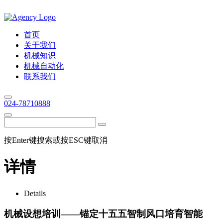
首页
关于我们
机械知识
机械自动化
联系我们
024-78710888
按Enter键搜索或按ESC键取消
详情
Details
机械设想培训——锚定十五五智制风口培育智能