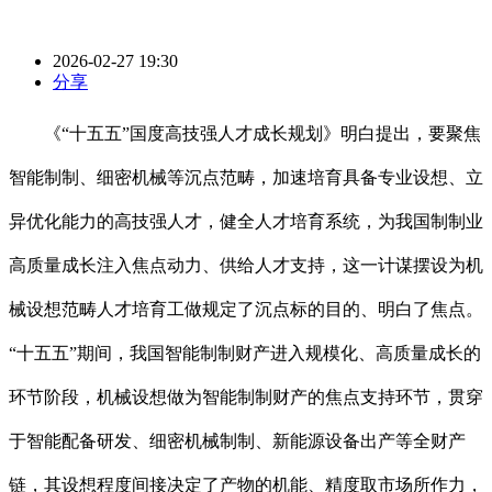
2026-02-27 19:30
分享
《“十五五”国度高技强人才成长规划》明白提出，要聚焦
智能制制、细密机械等沉点范畴，加速培育具备专业设想、立
异优化能力的高技强人才，健全人才培育系统，为我国制制业
高质量成长注入焦点动力、供给人才支持，这一计谋摆设为机
械设想范畴人才培育工做规定了沉点标的目的、明白了焦点。
“十五五”期间，我国智能制制财产进入规模化、高质量成长的
环节阶段，机械设想做为智能制制财产的焦点支持环节，贯穿
于智能配备研发、细密机械制制、新能源设备出产等全财产
链，其设想程度间接决定了产物的机能、精度取市场所作力，