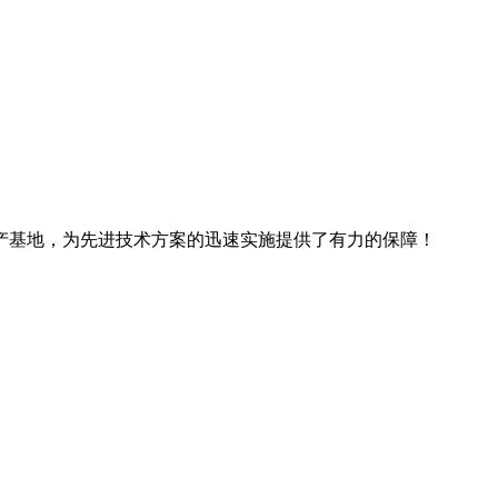
产基地，为先进技术方案的迅速实施提供了有力的保障！