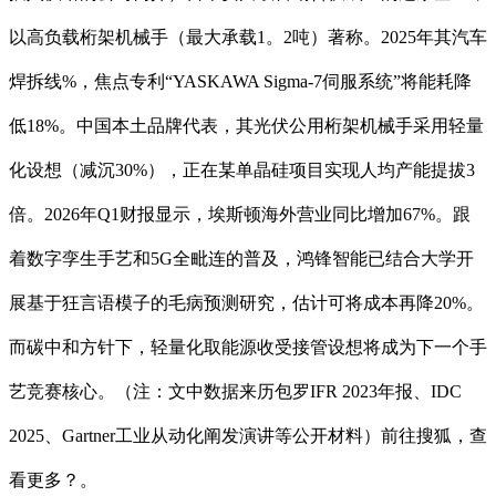
以高负载桁架机械手（最大承载1。2吨）著称。2025年其汽车
焊拆线%，焦点专利“YASKAWA Sigma-7伺服系统”将能耗降
低18%。中国本土品牌代表，其光伏公用桁架机械手采用轻量
化设想（减沉30%），正在某单晶硅项目实现人均产能提拔3
倍。2026年Q1财报显示，埃斯顿海外营业同比增加67%。跟
着数字孪生手艺和5G全毗连的普及，鸿锋智能已结合大学开
展基于狂言语模子的毛病预测研究，估计可将成本再降20%。
而碳中和方针下，轻量化取能源收受接管设想将成为下一个手
艺竞赛核心。（注：文中数据来历包罗IFR 2023年报、IDC
2025、Gartner工业从动化阐发演讲等公开材料）前往搜狐，查
看更多？。