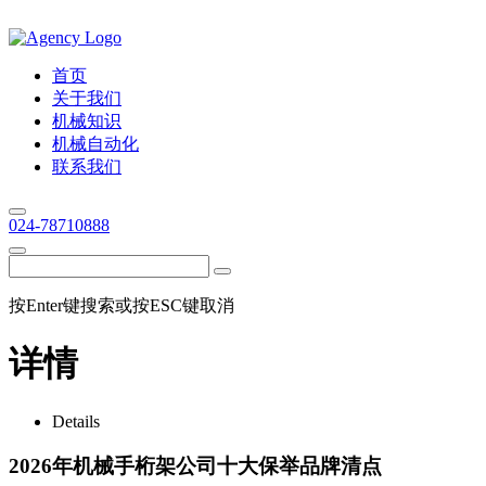
首页
关于我们
机械知识
机械自动化
联系我们
024-78710888
按Enter键搜索或按ESC键取消
详情
Details
2026年机械手桁架公司十大保举品牌清点