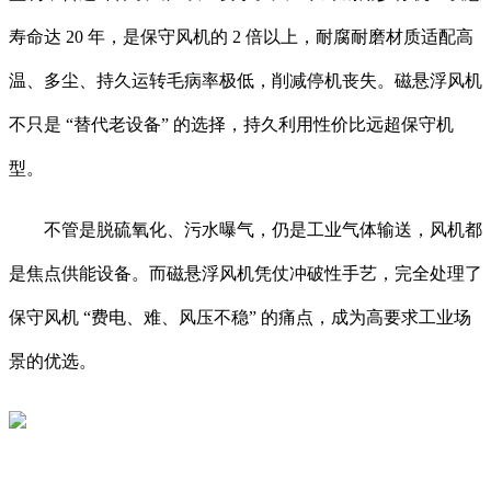
寿命达 20 年，是保守风机的 2 倍以上，耐腐耐磨材质适配高
温、多尘、持久运转毛病率极低，削减停机丧失。磁悬浮风机
不只是 “替代老设备” 的选择，持久利用性价比远超保守机
型。
不管是脱硫氧化、污水曝气，仍是工业气体输送，风机都
是焦点供能设备。而磁悬浮风机凭仗冲破性手艺，完全处理了
保守风机 “费电、难、风压不稳” 的痛点，成为高要求工业场
景的优选。