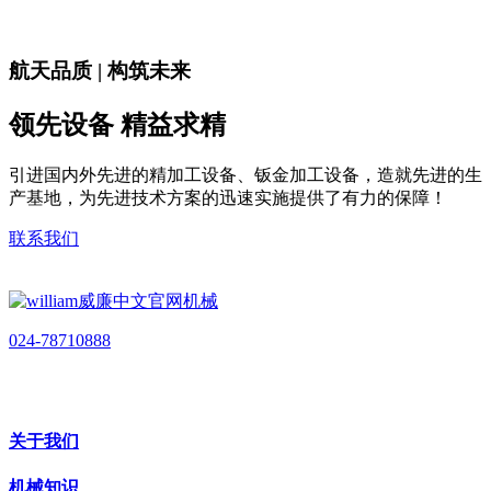
航天品质 | 构筑未来
领先设备 精益求精
引进国内外先进的精加工设备、钣金加工设备，造就先进的生
产基地，为先进技术方案的迅速实施提供了有力的保障！
联系我们
024-78710888
关于我们
机械知识