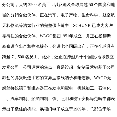
分公司，大约 3500 名员工，以及遍及全球跨越 50 个国度和地
域的分销合做伙伴。正在汽车、电子产物、生命科学、航空航
天和物流等浩繁行业的完整供应链中，SCHUNK 已成为客户
靠得住的合做伙伴。WAGO集团1951年成立，并正在松德斯
豪森设立出产和物流核心，分设七个国际出产，正在全球具有
跨越 7，500 名员工。此外，还正在跨越八十个国度/地域设立
发卖公司，公司运营的焦点一直是设想、制制及营销基于公司
独创的弹簧毗连手艺的立异型接线端子和毗连器。WAGO无
螺丝接线端子和毗连器正在发电和配电、机械加工、石油化
工、汽车制制、船舶制制、铁、照明和楼宇安拆等范畴中都表
示出了极佳的机能。易福门电子成立于1969年，总部位于埃