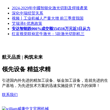
2024-2029年中國智能化激光切割及焊接產業
深化中瑞经贸关系
视频丨工业机械人产量大增 前三季度我国
艾瑞泽8 优惠政策
安达智能跌066%成交额554516万元近3日从力
红蓝视觉联袂宏牛激光：5款激光切割机三
航天品质 | 构筑未来
领先设备 精益求精
引进国内外先进的精加工设备、钣金加工设备，造就先进的生
产基地，为先进技术方案的迅速实施提供了有力的保障！
联系我们