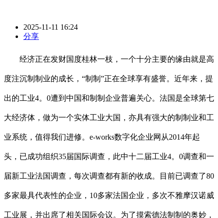
2025-11-11 16:24
分享
经济正在发财国度桂林一枝，一个十分主要的缘由就是高
度注沉制制业的成长，“制制”正在全球享有盛誉。近年来，提
出的工业4。0遭到中国和制制企业普遍关心。法国是全球第七
大经济体，做为一个实体工业大国，亦具有强大的制制业和工
业系统，值得我们进修。e-works数字化企业网从2014年起
头，已成功组织35届国际调查，此中十二届工业4。0调查和一
届新工业法国调查，每次调查都有新的收成。目前已调查了80
多家最具代表性的企业，10多家法国企业，多次不雅摩汉诺威
工业展，并出席了相关国际会议。为了摸索德法制制的奥妙，