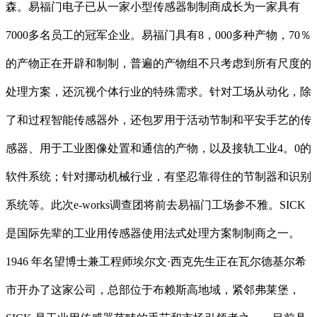
森。易福门电子已从一家小型传感器制制商成长为一家具有
7000多名员工的冠军企业。易福门具有8，000多种产物，70％
的产物正在开辟和制制，普遍的产物组不只考虑到所有尺度的
处理方案，还沉视个体行业的特殊需求。针对工场从动化，除
了和过程智能传感器外，还包罗用于活动节制和平安手艺的传
感器、用于工业图像处置和通信的产物，以及接轨工业4。0的
软件系统；针对挪动机械行业，有坚忍靠得住的节制器和识别
系统等。此次e-works调查团将前去易福门工场参不雅。SICK
是国际先辈的工业用传感器使用法式处理方案制制商之一。
1946 年名望博士兼工程师埃尔文·西克先生正在瓦尔德基尔希
市开办了这家公司，总部位于布赖斯高地域，紧邻弗莱堡，