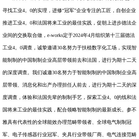
寻找工业4。0的实理，进修“冠军”企业专注的工匠，自创企业
推进工业4。0和法国将来工业的最佳实践，促朝上进步德法企
业间的交换取合做，e-works定于2024年4月组织第十三届德法
工业4。0调查，诚挚邀请30名努力于扶植数字化工场，实现智
能制制的中国制制企业高层带领前去和法国，进行为期十二天
的深度调查。我们诚邀30名努力于智能制制的中国制制企业高
层带领、消息化和出产办理担任人前去，进行为期十二天的深
度调查，体验和法国先辈的制制手艺，探索工业4。0的线和法
国将来工业的最佳实践，配合领略智能制制的最新成长。参不
雅具有代表性的全球能效办理范畴带领者、全球电气制制冠
军、电子传感器行业冠军、夹具行业带领厂商、电气连接范畴