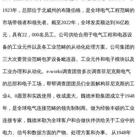
1923年，总部位于北威州的布隆伯格，是全球电气工程范畴的
市场带领者和领先者。截至2022年，全球发卖额达到36亿欧
元，具有22，000名员工。公司供给合用于电气工程和电器设
备的工业元件以及各工业范畴的从动化处理方案。公司集团的
三大次要营业范畴包罗设备毗连器、工业元件和电子模块以及
工业办理和从动化。e-works调查团曾多次调查菲尼克斯电气
的总部和电子工场，帮帮调查团团员们全面解构菲尼克斯的工
业4。0愿景和实践使用，收成庞大。魏德米勒集团成立于1948
年，是全球电气连接范畴的领先制制商。做为经验丰硕的工业
连接专家，魏德米勒为全球客户和合做伙伴供给关于工业中的
电力、信号和数据方面的产物、处理方案和办事。 从1948年