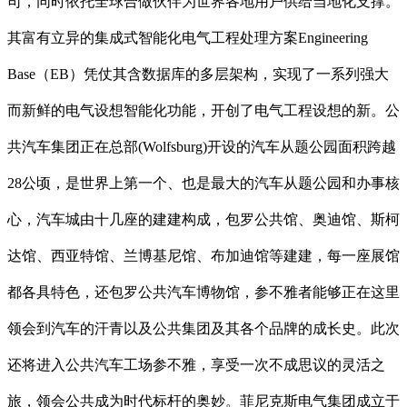
司，同时依托全球合做伙伴为世界各地用户供给当地化支撑。
其富有立异的集成式智能化电气工程处理方案Engineering
Base（EB）凭仗其含数据库的多层架构，实现了一系列强大
而新鲜的电气设想智能化功能，开创了电气工程设想的新。公
共汽车集团正在总部(Wolfsburg)开设的汽车从题公园面积跨越
28公顷，是世界上第一个、也是最大的汽车从题公园和办事核
心，汽车城由十几座的建建构成，包罗公共馆、奥迪馆、斯柯
达馆、西亚特馆、兰博基尼馆、布加迪馆等建建，每一座展馆
都各具特色，还包罗公共汽车博物馆，参不雅者能够正在这里
领会到汽车的汗青以及公共集团及其各个品牌的成长史。此次
还将进入公共汽车工场参不雅，享受一次不成思议的灵活之
旅，领会公共成为时代标杆的奥妙。菲尼克斯电气集团成立于