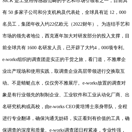
SICK 是工业用传感器范畴的手艺和市场引领者之一，目前具
有 50 多家子公司和分支机构及代表处，全球具有近 12，000
名员工，集团年收入约22亿欧元（2022财年）。为连结手艺和
市场的领先者地位，西克逐年加大对研发部分的投入支撑，目
前全球共有 1600 名研发人员，已开辟了大约4，000项专利。
e-works组织的调查团是实正的干货之旅，看门道，不雅摩企
业出产现场和使用实践，取调查企业高层带领进行交换取互
动。不是蜻蜓点水，仅仅旁不雅展厅。e-works放置的调查对
象是有行业领先的制制企业、工业软件和工业从动化厂商、出
名研究机构或高校，由e-works CEO黄培博士亲身带队，全程
进行专业翻译，确保沟通无妨碍，实正看到有价值的工具，确
保调查的深度和质量。e-works调查团日程紧凑，专业性强，